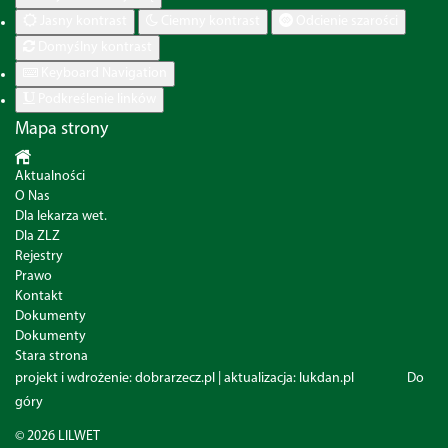
Jasny kontrast
Ciemny kontrast
Odcienie szarości
Domyślny kontrast
Keyboard Navigation
Podkreślenie linków
Mapa strony
Aktualności
O Nas
Dla lekarza wet.
Dla ZLZ
Rejestry
Prawo
Kontakt
Dokumenty
Dokumenty
Stara strona
projekt i wdrożenie:
dobrarzecz.pl
| aktualizacja:
lukdan.pl
Do
góry
© 2026 LILWET