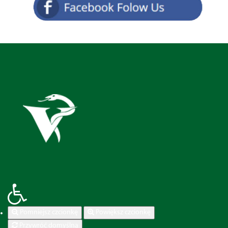
Pomniejsz czcionkę
Powiększ czcionkę
Przywróć domyślną