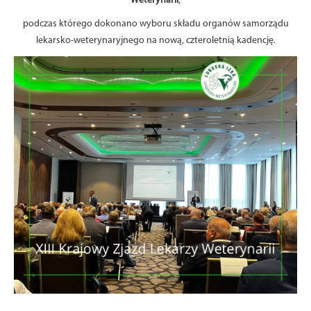
Weterynarii
,
podczas którego dokonano wyboru składu organów samorządu
lekarsko-weterynaryjnego na nową, czteroletnią kadencję.