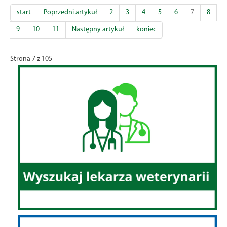
start
Poprzedni artykuł
2
3
4
5
6
7
8
9
10
11
Następny artykuł
koniec
Strona 7 z 105